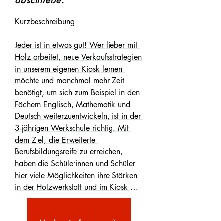
abschließe.“
die Prozesse und die 
Praktikumsschülerinnen und -schüler. 
Kurzbeschreibung

Außerdem besteht eine enge 
Zusammenarbeit mit der 
Jeder ist in etwas gut! Wer lieber mit 
Jugendberufsagentur für Arbeit, von 
Holz arbeitet, neue Verkaufsstrategien 
der insbesondere die Schülerinnen 
in unserem eigenen Kiosk lernen 
und Schüler der Praktikumsklassen 
möchte und manchmal mehr Zeit 
profitieren. Abschluss: Die 
benötigt, um sich zum Beispiel in den 
Schülerinnen und Schüler erhalten 
Fächern Englisch, Mathematik und 
zum Abschluss ein Allgemeines 
Deutsch weiterzuentwickeln, ist in der 
Zeugnis, in dem die erfolgreich 
3-jährigen Werkschule richtig. Mit 
absolvierten Praktika mit Dauer und 
dem Ziel, die Erweiterte 
Berufsbereich aufgelistet werden. 

Berufsbildungsreife zu erreichen, 
haben die Schülerinnen und Schüler 
hier viele Möglichkeiten ihre Stärken 
Ansprechpartner:Innen: 

in der Holzwerkstatt und im Kiosk 
auszubauen und in den 
Melanie Wielenberg

Praktikumsphasen Ideen für ihren 