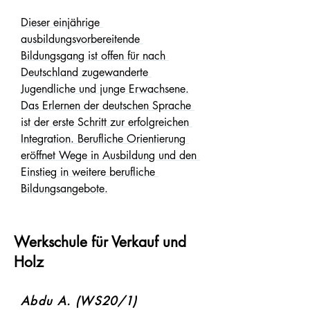
Dieser einjährige 
Dauer des Bildungsganges 

ausbildungsvorbereitende 
1 Jahr 

Bildungsgang ist offen für nach 
Deutschland zugewanderte 
Jugendliche und junge Erwachsene.

Unterrichtsfächer 

Das Erlernen der deutschen Sprache 
Neben der Berufsorientierung werden 
ist der erste Schritt zur erfolgreichen 
Inhalte in den Fächern Deutsch und 
Integration. Berufliche Orientierung 
Mathematikunterrichtet. 
eröffnet Wege in Ausbildung und den 
Unterrichtskonzept: Der Unterricht 
Einstieg in weitere berufliche 
findet in Teilzeitform an zwei Tagen 
Bildungsangebote.
pro Woche statt. 

Die restlichen drei Tage sind die 
Werkschule für Verkauf und
Schülerinnen und Schüler im 
Holz
Praktikumsbetrieb. 

Abdu A. (WS20/1)