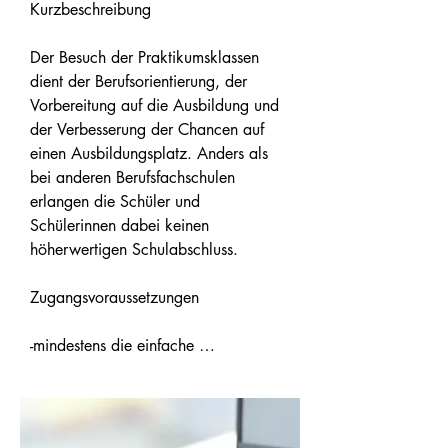
Sie brauchen

Kurzbeschreibung 

einen Nachweis über die Teilnahme 
an einem Bewerbungs- und 
Der Besuch der Praktikumsklassen 
Beratungsgespräch bei der ZBB (Tel.: 
dient der Berufsorientierung, der 
361-19642, Mail: 
Vorbereitung auf die Ausbildung und 
zbb@schulverwaltung.bremen.de). 

der Verbesserung der Chancen auf 
einen Ausbildungsplatz. Anders als 
Abschluss

bei anderen Berufsfachschulen 
Sie können den Mittleren 
erlangen die Schüler und 
Schullabschluss (MSA) erlangen.

Schülerinnen dabei keinen 
höherwertigen Schulabschluss. 

Dauer des Bildungsganges 

1 Jahr 

Zugangsvoraussetzungen 

Praktikum als Prüfungszulassung

-mindestens die einfache 
Sie absolvieren ein dreiwöchiges 
Berufsbildungsreife, 

Praktikum.

-die bestehende Schulpflicht, 

-sowie ein Nachweis über die 
Teilnahme an einem Bewerbungs- und 