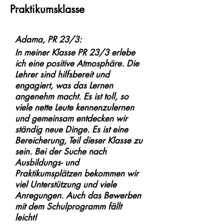
Praktikumsklasse
zugehört und zwei Fächer der oberen 
Anspruchsebene zugehören oder

-mindestens 4,0 betragen, wenn alle 
Adama, PR 23/3:
Fächer der oberen Anspruchsebene 
In meiner Klasse PR 23/3 erlebe
zugehören.

ich eine positive Atmosphäre. Die
Lehrer sind hilfsbereit und
Sie brauchen

engagiert, was das Lernen
Eine Praktikumsbescheinigung über ein 
angenehm macht. Es ist toll, so
kaufmännisches Praktikum von 
viele nette Leute kennenzulernen
mindestens zwei Wochen, das nicht 
und gemeinsam entdecken wir
ständig neue Dinge. Es ist eine
länger als drei Jahre zurückliegt. Der 
Bereicherung, Teil dieser Klasse zu
Nachweis über das Praktikum muss 
sein. Bei der Suche nach
am ersten Schultag vorliegen.

Ausbildungs- und
Praktikumsplätzen bekommen wir
Sie formulieren

viel Unterstützung und viele
ein ausführliches 
Anregungen. Auch das Bewerben
Bewerbungsschreiben.

mit dem Schulprogramm fällt
leicht!