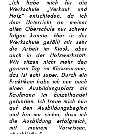
„Ich habe mich für die
Die Praktika

Werkschule „Verkauf und
Die Schülerinnen und Schüler suchen 
Holz“ entschieden, da ich
sich Praktikumsbetriebe aus 
dem Unterricht an meiner
unterschiedlichen Branchen. Sie 
alten Oberschule nur schwer
schnuppern in verschiedene Berufe 
folgen konnte. Hier in der
hinein, um sich in der Berufswelt 
Werkschule gefällt mir sehr
besser zu orientieren. 
die Arbeit im Kiosk, aber
Praktikumschülerinnen und -schüler 
auch in der Holzwerkstatt.
haben während ihres 
Wir sitzen nicht mehr den
Betriebspraktikums die Chance, die 
ganzen Tag im Klassenraum,
Ausbilderinnen und Ausbilder von sich 
das ist echt super. Durch ein
Praktikum habe ich nun auch
zu überzeugen, sodass direkt in ein 
einen Ausbildungsplatz als
Ausbildungsverhältnis gewechselt 
Kaufmann im Einzelhandel
werden kann. 

gefunden. Ich freue mich nun
Bei der Erstellung von Bewerbungen 
auf den Ausbildungsbeginn
hilft ein Team aus Lehrerinnen und 
und bin mir sicher, dass ich
Lehrern den Schülerinnen und 
die Ausbildung erfolgreich,
Schülern im Unterricht. Zudem 
mit meinem Vorwissen,
unterstützt unsere Sozialpädagogin 