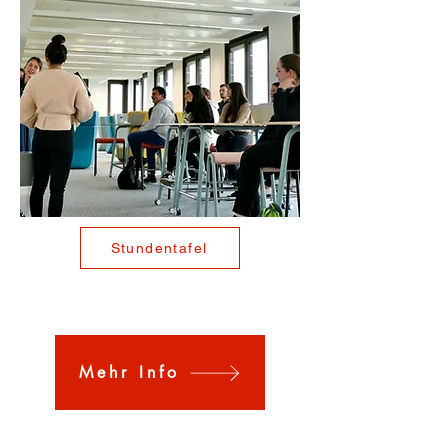
Zugangsvoraussetzungen 

Sie brauchen

die Erweiterte Berufsbildungsreife mit 
einem Notendurchschnitt von 
mindestens 3,0 in den Fächern 
Deutsch, Englisch und Mathematik. 
Wurden diese Fächer differenziert 
unterrichtet und geprüft, muss der 
Notendurchschnitt

Stundentafel
-mindestens 3,0 betragen, wenn alle 
Fächer der unteren Anspruchsebene 
zugehören oder

-mindestens 3,4 betragen, wenn zwei 
Fächer der unteren Anspruchsebene 
zugehören und ein Fach der oberen 
Mehr Info
Anspruchsebene zugehört oder

-mindestens 3,7 betragen, wenn ein 
Fach der unteren Anspruchsebene 